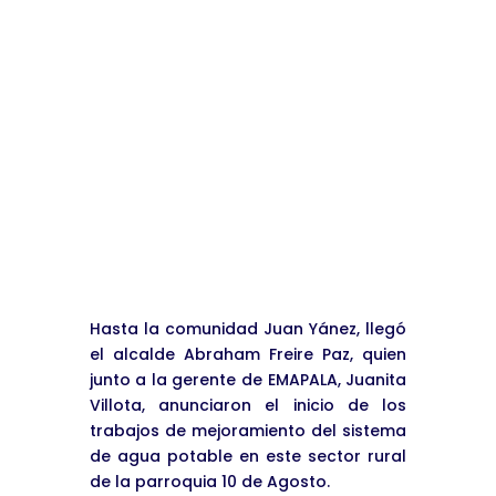
Batería sanitaria para espacio
comunal.
Jul 27, 2026
|
Noticias
leer más
« Entradas más antiguas
Hasta la comunidad Juan Yánez, llegó
el alcalde Abraham Freire Paz, quien
junto a la gerente de EMAPALA, Juanita
Villota, anunciaron el inicio de los
trabajos de mejoramiento del sistema
de agua potable en este sector rural
de la parroquia 10 de Agosto.