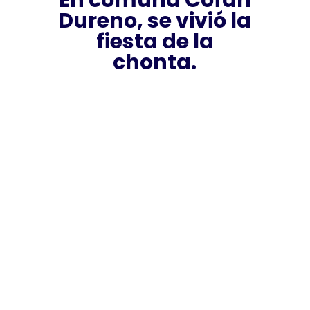
En comuna Cofán
Dureno, se vivió la
fiesta de la
chonta.
Centro de cuidado para los más
pequeños.
Jul 28, 2026
|
Noticias