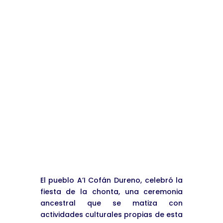
Bachilleres amplían sus
capacidades laborales.
Jul 27, 2026
|
Noticias
leer más
« Entradas más antiguas
El pueblo A’I Cofán Dureno, celebró la
fiesta de la chonta, una ceremonia
ancestral que se matiza con
actividades culturales propias de esta