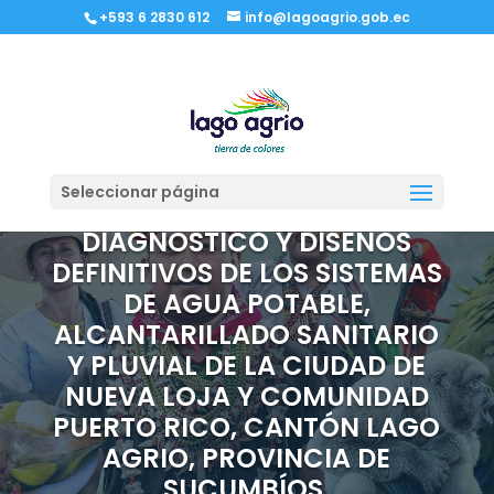
+593 6 2830 612
info@lagoagrio.gob.ec
CONSULTORÍA DE ESTUDIOS
Seleccionar página
DE EVALUACIÓN,
DIAGNÓSTICO Y DISEÑOS
DEFINITIVOS DE LOS SISTEMAS
DE AGUA POTABLE,
ALCANTARILLADO SANITARIO
Y PLUVIAL DE LA CIUDAD DE
NUEVA LOJA Y COMUNIDAD
PUERTO RICO, CANTÓN LAGO
AGRIO, PROVINCIA DE
SUCUMBÍOS.