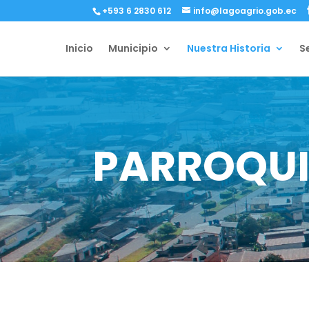
+593 6 2830 612
info@lagoagrio.gob.ec
Inicio
Municipio
Nuestra Historia
S
PARROQUI