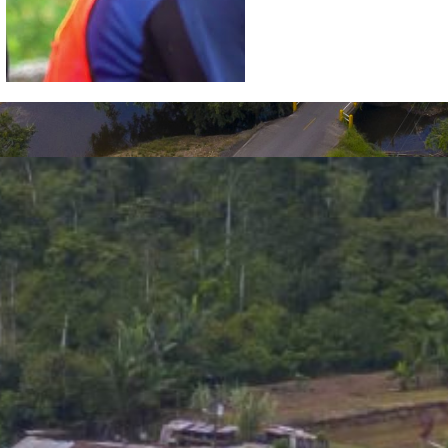
STORIA
ia más joven del cantón
la gestión de la Junta
de Agosto, desde el año
icipal la creación de la
vos de desarrollo del
edet Castillo, Orlando
an como los lideres que
 y que al final, en el
ealidad, por el apoyo y
autoridades de aquel