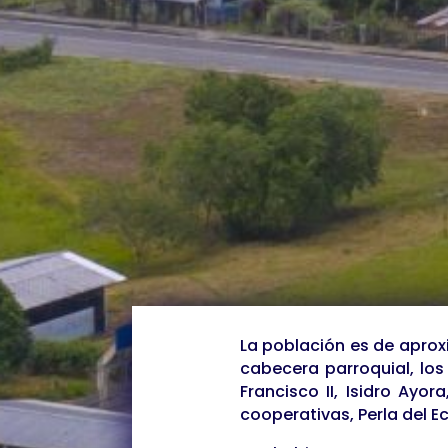
entonces.
La creación de la parroq
publicada en el registro of
febrero de 2012 a través d
el Gobierno Autónomo Desce
Lago Agrio, y se crea mes
oficializaron los datos de
Vivienda del año 2010.
La población es de aproxi
cabecera parroquial, los 
Francisco II, Isidro Ayo
cooperativas, Perla del Ec