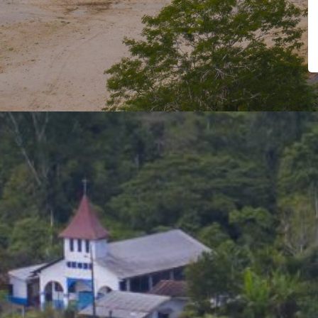
NUESTRA HI
10 de Agosto, es la parroqu
Lago Agrio, que gracias a 
Pro-mejoras del recinto 10 
1985 solicitaron Concejo Mun
parroquia por varios moti
sector. Los señores Melquic
Gómez y Ángel Castro, figur
se mantuvieron en el tiempo
año 2012 el anhelo se hizo r
voluntad política de las 