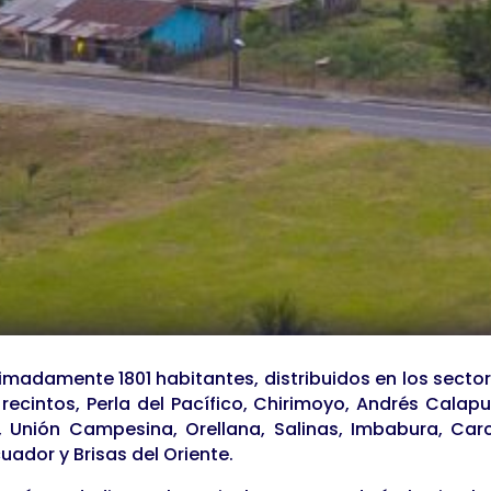
uia 10 de Agosto fue
icial No. 252 el 27 de
e ordenanza creada por
ntralizado del cantón
es después de que se
l Censo de Población y
madamente 1801 habitantes, distribuidos en los sector
recintos, Perla del Pacífico, Chirimoyo, Andrés Calap
ra, Unión Campesina, Orellana, Salinas, Imbabura, Car
uador y Brisas del Oriente.