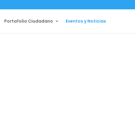
Portafolio Ciudadano
Eventos y Noticias
 a nuestro
n
SUSCRIBIRSE