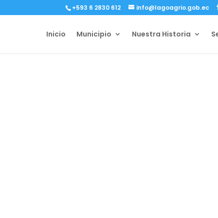
+593 6 2830 612
info@lagoagrio.gob.ec
Inicio
Municipio
Nuestra Historia
S
BLOG
Eventos y 
Bienvenido al blog oficial del G
Descentralizado Municipal del Ca
Aquí encontrarás noticias y even
impactan a nuestra comunidad. 
boletín para mantenerte informad