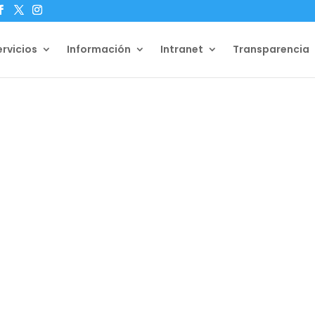
ervicios
Información
Intranet
Transparencia
noticias
Unete
obierno Autónomo
boleti
ntón Lago Agrio.
tos recientes que
Únete a nuestro
o.