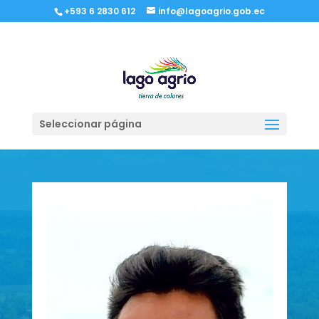
+593 6 2830 612
info@lagoagrio.gob.ec
PARROQUIA PACAYACU
Seleccionar página