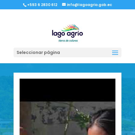
+593 6 2830 612
info@lagoagrio.gob.ec
PARROQUIA DURENO
Seleccionar página