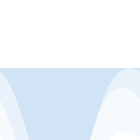
Instituciones
Bachilleres lagoagrenses y de
Sucumbios, se incorporaron y recibieron
sus certificados como...