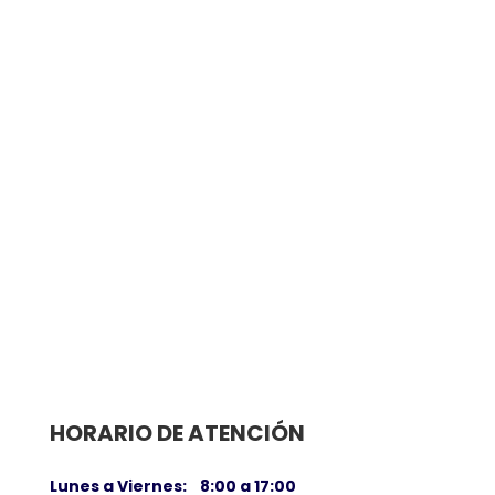
Son mas de 40 opciones que tienen
para acoger los niños y jóvenes, como
parte de los cursos...
HORARIO DE ATENCIÓN
Lunes a Viernes: 8:00 a 17:00