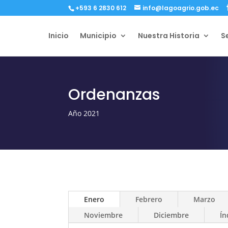
+593 6 2830 612
info@lagoagrio.gob.ec
Inicio
Municipio
Nuestra Historia
S
Ordenanzas
Año 2021
Enero
Febrero
Marzo
Noviembre
Diciembre
Ín