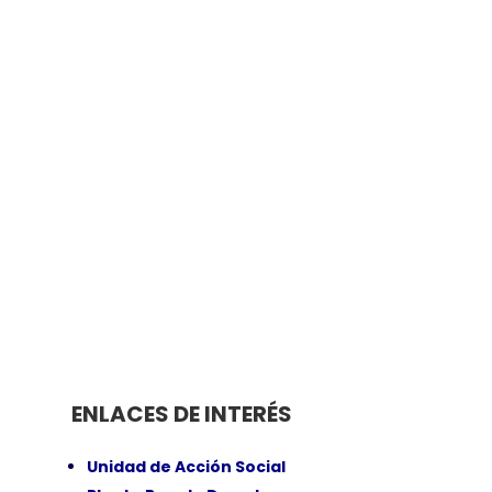
Lorem ipsum 
 consectetur
adipiscing elit, sed 
r incididunt ut labore
et dolore magna aliq
minim veniam
Monarch Inc
ENLACES DE INTERÉS
Unidad de Acción Social