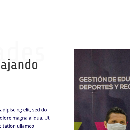
ades
bajando
dipiscing elit, sed do
olore magna aliqua. Ut
itation ullamco