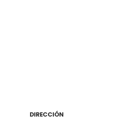
dolor sit amet, consectetur
do eiusmod tempor incididunt ut labore
ua. Ut enim ad minim veniam
DIRECCIÓN