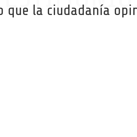
o que la ciudadanía opi
 consectetur
Lorem ipsum 
r incididunt ut labore
adipiscing elit, sed 
minim veniam
et dolore magna aliq
Extra Space