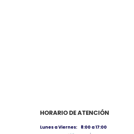
Lorem ipsum dolor sit amet,
adipiscing elit, sed do eiusmod tempo
et dolore magna aliqua. Ut enim ad 
Bloom Co.
HORARIO DE ATENCIÓN
Lunes a Viernes: 8:00 a 17:00