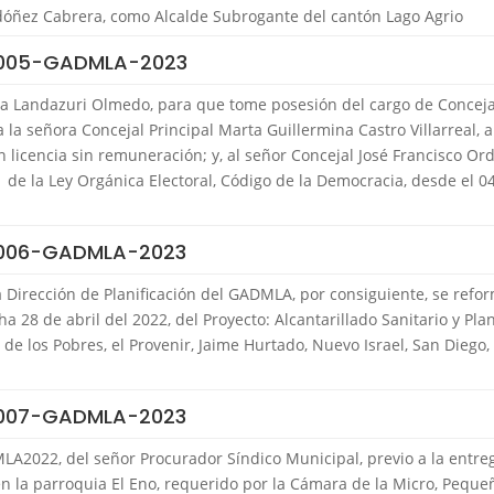
rdóñez Cabrera, como Alcalde Subrogante del cantón Lago Agrio
 005-GADMLA-2023
na Landazuri Olmedo, para que tome posesión del cargo de Concejal 
la señora Concejal Principal Marta Guillermina Castro Villarreal, a
on licencia sin remuneración; y, al señor Concejal José Francisco O
1 de la Ley Orgánica Electoral, Código de la Democracia, desde el 0
 006-GADMLA-2023
a Dirección de Planificación del GADMLA, por consiguiente, se refo
 28 de abril del 2022, del Proyecto: Alcantarillado Sanitario y Pl
de los Pobres, el Provenir, Jaime Hurtado, Nuevo Israel, San Diego
 007-GADMLA-2023
LA­2022, del señor Procurador Síndico Municipal, previo a la entr
en la parroquia El Eno, requerido por la Cámara de la Micro, Peq