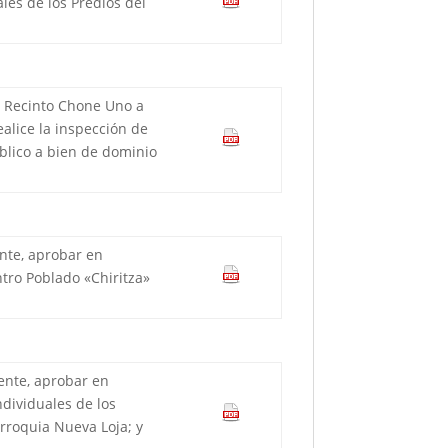
les de los Predios del
l Recinto Chone Uno a
ealice la inspección de
blico a bien de dominio
ente, aprobar en
tro Poblado «Chiritza»
ente, aprobar en
dividuales de los
rroquia Nueva Loja; y