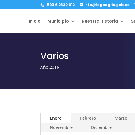
+593 6 2830 612
info@lagoagrio.gob.ec
Inicio
Municipio
Nuestra Historia
S
Varios
Año 2016
Enero
Febrero
Marzo
Noviembre
Diciembre