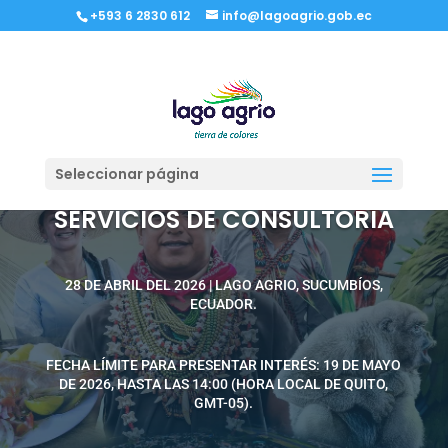
+593 6 2830 612
info@lagoagrio.gob.ec
INVITACIÓN A PRESENTAR
Seleccionar página
EXPRESIONES DE INTERÉS –
SERVICIOS DE CONSULTORÍA
28 DE ABRIL DEL 2026 | LAGO AGRIO, SUCUMBÍOS,
ECUADOR.
FECHA LÍMITE PARA PRESENTAR INTERÉS: 19 DE MAYO
DE 2026, HASTA LAS 14:00 (HORA LOCAL DE QUITO,
GMT-05).